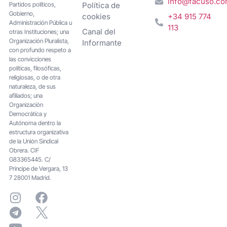
info@facuso.c
Partidos políticos,
Política de
Gobierno,
cookies
+34 915 774
Administración Pública u
113
Canal del
otras Instituciones; una
Organización Pluralista,
Informante
con profundo respeto a
las convicciones
políticas, filosóficas,
religiosas, o de otra
naturaleza, de sus
afiliados; una
Organización
Democrática y
Autónoma dentro la
estructura organizativa
de la Unión Sindical
Obrera. CIF
G83365445. C/
Principe de Vergara, 13
7 28001 Madrid.