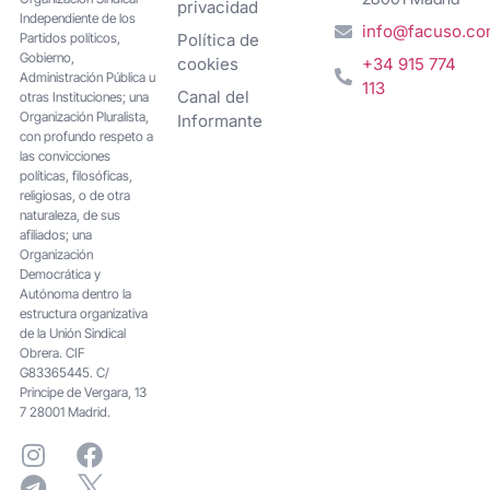
privacidad
Independiente de los
info@facuso.c
Partidos políticos,
Política de
Gobierno,
cookies
+34 915 774
Administración Pública u
113
Canal del
otras Instituciones; una
Organización Pluralista,
Informante
con profundo respeto a
las convicciones
políticas, filosóficas,
religiosas, o de otra
naturaleza, de sus
afiliados; una
Organización
Democrática y
Autónoma dentro la
estructura organizativa
de la Unión Sindical
Obrera. CIF
G83365445. C/
Principe de Vergara, 13
7 28001 Madrid.