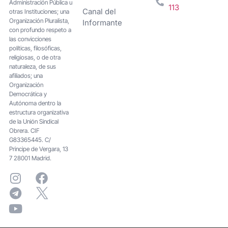
Administración Pública u
113
Canal del
otras Instituciones; una
Organización Pluralista,
Informante
con profundo respeto a
las convicciones
políticas, filosóficas,
religiosas, o de otra
naturaleza, de sus
afiliados; una
Organización
Democrática y
Autónoma dentro la
estructura organizativa
de la Unión Sindical
Obrera. CIF
G83365445. C/
Principe de Vergara, 13
7 28001 Madrid.