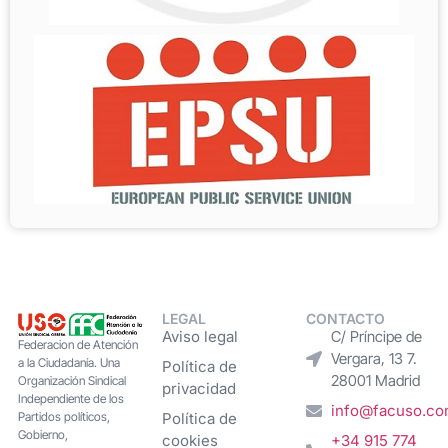
LEGAL
CONTACTO
Aviso legal
C/ Príncipe de
Federacion de Atención
Vergara, 13 7.
a la Ciudadanía. Una
Política de
28001 Madrid
Organización Sindical
privacidad
Independiente de los
info@facuso.c
Partidos políticos,
Política de
Gobierno,
cookies
+34 915 774