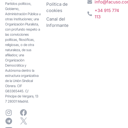
info@facuso.c
Partidos políticos,
Política de
Gobierno,
cookies
+34 915 774
Administración Pública u
113
Canal del
otras Instituciones; una
Organización Pluralista,
Informante
con profundo respeto a
las convicciones
políticas, filosóficas,
religiosas, o de otra
naturaleza, de sus
afiliados; una
Organización
Democrática y
Autónoma dentro la
estructura organizativa
de la Unión Sindical
Obrera. CIF
G83365445. C/
Principe de Vergara, 13
7 28001 Madrid.