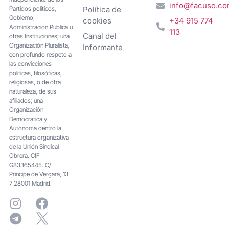
info@facuso.c
Partidos políticos,
Política de
Gobierno,
cookies
+34 915 774
Administración Pública u
113
Canal del
otras Instituciones; una
Organización Pluralista,
Informante
con profundo respeto a
las convicciones
políticas, filosóficas,
religiosas, o de otra
naturaleza, de sus
afiliados; una
Organización
Democrática y
Autónoma dentro la
estructura organizativa
de la Unión Sindical
Obrera. CIF
G83365445. C/
Principe de Vergara, 13
7 28001 Madrid.