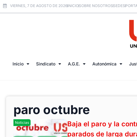
VIERNES, 7 DE AGOSTO DE 2026
INICIO
SOBRE NOSOTROS
SEDES
PORTA
Inicio
Sindicato
A.G.E.
Autonómica
Jus
paro octubre
Baja el paro y la con
Noticias
parados de larga dur