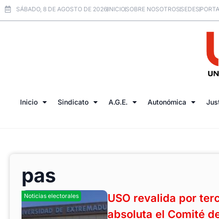
SÁBADO, 8 DE AGOSTO DE 2026
INICIO
SOBRE NOSOTROS
SEDES
PORTA
Inicio
Sindicato
A.G.E.
Autonómica
Jus
pas
USO revalida por ter
Noticias electorales
absoluta el Comité de