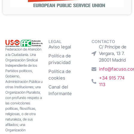
LEGAL
CONTACTO
Aviso legal
C/ Príncipe de
Federacion de Atención
Vergara, 13 7.
a la Ciudadanía. Una
Política de
28001 Madrid
Organización Sindical
privacidad
Independiente de los
info@facuso.c
Partidos políticos,
Política de
Gobierno,
cookies
+34 915 774
Administración Pública u
113
Canal del
otras Instituciones; una
Organización Pluralista,
Informante
con profundo respeto a
las convicciones
políticas, filosóficas,
religiosas, o de otra
naturaleza, de sus
afiliados; una
Organización