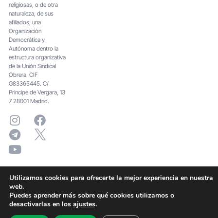
religiosas, o de otra
naturaleza, de sus
afiliados; una
Organización
Democrática y
Autónoma dentro la
estructura organizativa
de la Unión Sindical
Obrera. CIF
G83365445. C/
Principe de Vergara, 13
7 28001 Madrid.
Utilizamos cookies para ofrecerte la mejor experiencia en nuestra
web.
Puedes aprender más sobre qué cookies utilizamos o
desactivarlas en los
ajustes
.