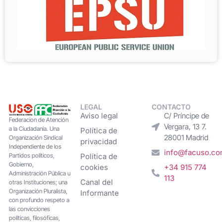
LEGAL
CONTACTO
Aviso legal
C/ Príncipe de
Federacion de Atención
Vergara, 13 7.
a la Ciudadanía. Una
Política de
28001 Madrid
Organización Sindical
privacidad
Independiente de los
info@facuso.c
Partidos políticos,
Política de
Gobierno,
cookies
+34 915 774
Administración Pública u
113
Canal del
otras Instituciones; una
Organización Pluralista,
Informante
con profundo respeto a
las convicciones
políticas, filosóficas,