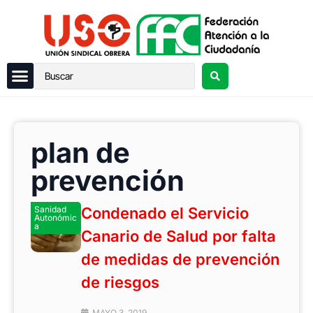
plan de
prevención
Sanidad
Condenado el Servicio
Autonómic
a
Canario de Salud por falta
de medidas de prevención
de riesgos
MAYO 3, 2019