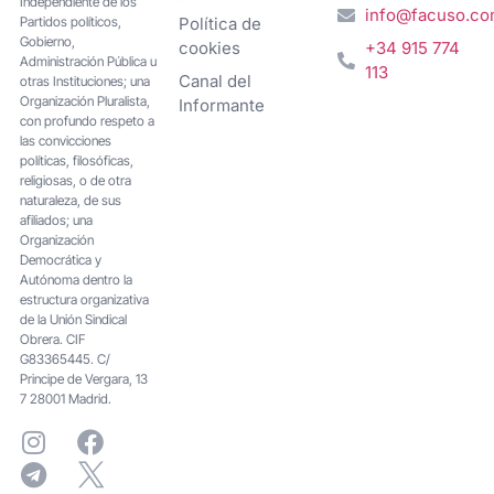
Independiente de los
info@facuso.c
Partidos políticos,
Política de
Gobierno,
cookies
+34 915 774
Administración Pública u
113
Canal del
otras Instituciones; una
Organización Pluralista,
Informante
con profundo respeto a
las convicciones
políticas, filosóficas,
religiosas, o de otra
naturaleza, de sus
afiliados; una
Organización
Democrática y
Autónoma dentro la
estructura organizativa
de la Unión Sindical
Obrera. CIF
G83365445. C/
Principe de Vergara, 13
7 28001 Madrid.