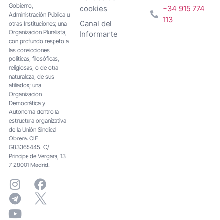
Gobierno,
cookies
+34 915 774
Administración Pública u
113
Canal del
otras Instituciones; una
Organización Pluralista,
Informante
con profundo respeto a
las convicciones
políticas, filosóficas,
religiosas, o de otra
naturaleza, de sus
afiliados; una
Organización
Democrática y
Autónoma dentro la
estructura organizativa
de la Unión Sindical
Obrera. CIF
G83365445. C/
Principe de Vergara, 13
7 28001 Madrid.