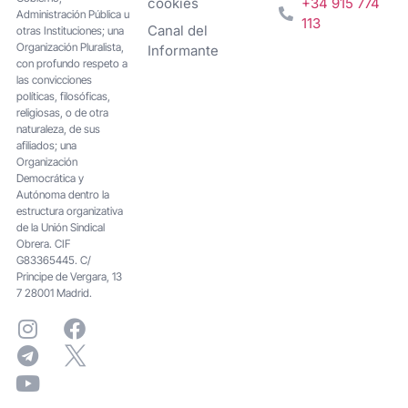
cookies
+34 915 774
Administración Pública u
113
Canal del
otras Instituciones; una
Organización Pluralista,
Informante
con profundo respeto a
las convicciones
políticas, filosóficas,
religiosas, o de otra
naturaleza, de sus
afiliados; una
Organización
Democrática y
Autónoma dentro la
estructura organizativa
de la Unión Sindical
Obrera. CIF
G83365445. C/
Principe de Vergara, 13
7 28001 Madrid.