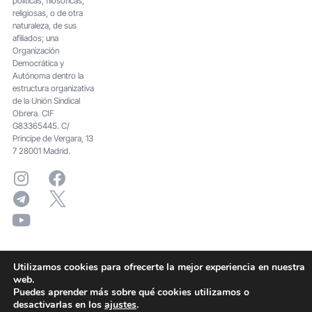
políticas, filosóficas,
religiosas, o de otra
naturaleza, de sus
afiliados; una
Organización
Democrática y
Autónoma dentro la
estructura organizativa
de la Unión Sindical
Obrera. CIF
G83365445. C/
Principe de Vergara, 13
7 28001 Madrid.
Utilizamos cookies para ofrecerte la mejor experiencia en nuestra
web.
Puedes aprender más sobre qué cookies utilizamos o
desactivarlas en los
ajustes
.