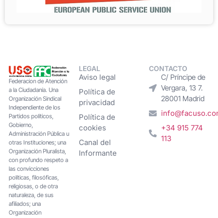
LEGAL
CONTACTO
Aviso legal
C/ Príncipe de
Federacion de Atención
Vergara, 13 7.
a la Ciudadanía. Una
Política de
28001 Madrid
Organización Sindical
privacidad
Independiente de los
info@facuso.c
Partidos políticos,
Política de
Gobierno,
cookies
+34 915 774
Administración Pública u
113
Canal del
otras Instituciones; una
Organización Pluralista,
Informante
con profundo respeto a
las convicciones
políticas, filosóficas,
religiosas, o de otra
naturaleza, de sus
afiliados; una
Organización