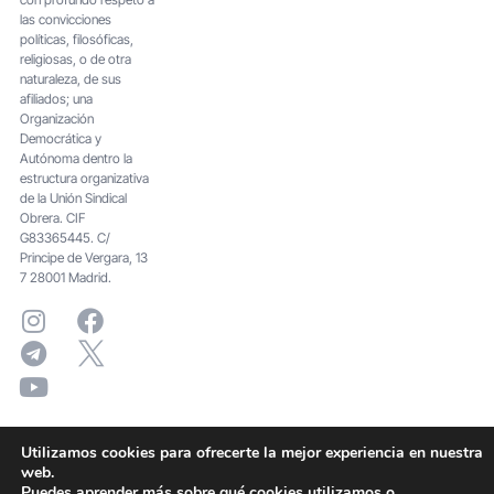
las convicciones
políticas, filosóficas,
religiosas, o de otra
naturaleza, de sus
afiliados; una
Organización
Democrática y
Autónoma dentro la
estructura organizativa
de la Unión Sindical
Obrera. CIF
G83365445. C/
Principe de Vergara, 13
7 28001 Madrid.
Utilizamos cookies para ofrecerte la mejor experiencia en nuestra
web.
Puedes aprender más sobre qué cookies utilizamos o