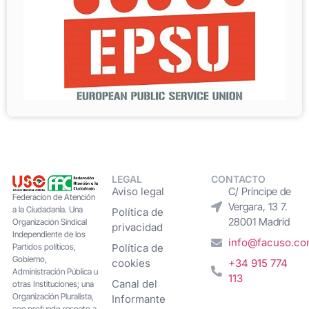
LEGAL
CONTACTO
Aviso legal
C/ Príncipe de
Federacion de Atención
Vergara, 13 7.
a la Ciudadanía. Una
Política de
28001 Madrid
Organización Sindical
privacidad
Independiente de los
info@facuso.c
Partidos políticos,
Política de
Gobierno,
cookies
+34 915 774
Administración Pública u
113
Canal del
otras Instituciones; una
Organización Pluralista,
Informante
con profundo respeto a