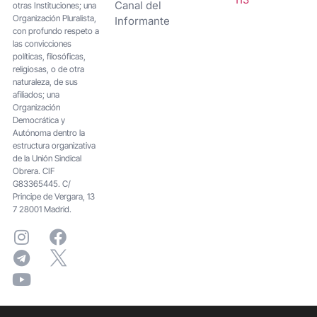
Canal del
otras Instituciones; una
Organización Pluralista,
Informante
con profundo respeto a
las convicciones
políticas, filosóficas,
religiosas, o de otra
naturaleza, de sus
afiliados; una
Organización
Democrática y
Autónoma dentro la
estructura organizativa
de la Unión Sindical
Obrera. CIF
G83365445. C/
Principe de Vergara, 13
7 28001 Madrid.