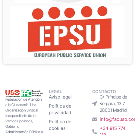
LEGAL
CONTACTO
Aviso legal
C/ Príncipe de
Federacion de Atención
Vergara, 13 7.
a la Ciudadanía. Una
Política de
28001 Madrid
Organización Sindical
privacidad
Independiente de los
info@facuso.c
Partidos políticos,
Política de
Gobierno,
cookies
+34 915 774
Administración Pública u
113