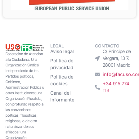
LEGAL
CONTACTO
Aviso legal
C/ Príncipe de
Federacion de Atención
Vergara, 13 7.
a la Ciudadanía. Una
Política de
28001 Madrid
Organización Sindical
privacidad
Independiente de los
info@facuso.c
Partidos políticos,
Política de
Gobierno,
cookies
+34 915 774
Administración Pública u
113
Canal del
otras Instituciones; una
Organización Pluralista,
Informante
con profundo respeto a
las convicciones
políticas, filosóficas,
religiosas, o de otra
naturaleza, de sus
afiliados; una
Organización