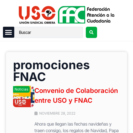
promociones
FNAC
Convenio de Colaboración
Noticias
entre USO y FNAC
NOVIEMBRE 28, 2022
Ahora que llegan las fechas navideñas y
traen consigo, los regalos de Navidad, Papa