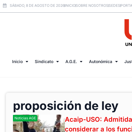
SÁBADO, 8 DE AGOSTO DE 2026
INICIO
SOBRE NOSOTROS
SEDES
PORTA
Inicio
Sindicato
A.G.E.
Autonómica
Jus
proposición de ley
Acaip-USO: Admitida 
Noticias AGE
considerar a los func