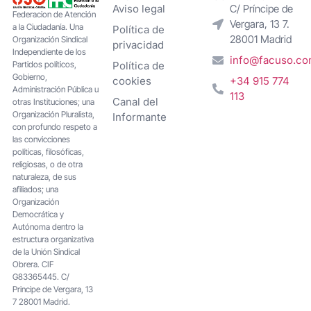
Aviso legal
C/ Príncipe de
Federacion de Atención
Vergara, 13 7.
a la Ciudadanía. Una
Política de
28001 Madrid
Organización Sindical
privacidad
Independiente de los
info@facuso.c
Partidos políticos,
Política de
Gobierno,
cookies
+34 915 774
Administración Pública u
113
Canal del
otras Instituciones; una
Organización Pluralista,
Informante
con profundo respeto a
las convicciones
políticas, filosóficas,
religiosas, o de otra
naturaleza, de sus
afiliados; una
Organización
Democrática y
Autónoma dentro la
estructura organizativa
de la Unión Sindical
Obrera. CIF
G83365445. C/
Principe de Vergara, 13
7 28001 Madrid.