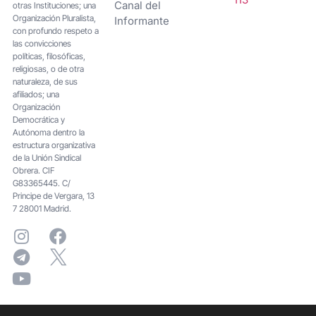
Canal del
otras Instituciones; una
Organización Pluralista,
Informante
con profundo respeto a
las convicciones
políticas, filosóficas,
religiosas, o de otra
naturaleza, de sus
afiliados; una
Organización
Democrática y
Autónoma dentro la
estructura organizativa
de la Unión Sindical
Obrera. CIF
G83365445. C/
Principe de Vergara, 13
7 28001 Madrid.