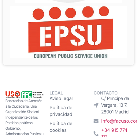
LEGAL
CONTACTO
Aviso legal
C/ Príncipe de
Federacion de Atención
Vergara, 13 7.
a la Ciudadanía. Una
Política de
28001 Madrid
Organización Sindical
privacidad
Independiente de los
info@facuso.c
Partidos políticos,
Política de
Gobierno,
cookies
+34 915 774
Administración Pública u
113