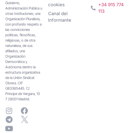
Gobierno,
cookies
+34 915 774
Administración Pública u
113
Canal del
otras Instituciones; una
Organización Pluralista,
Informante
con profundo respeto a
las convicciones
políticas, filosóficas,
religiosas, o de otra
naturaleza, de sus
afiliados; una
Organización
Democrática y
Autónoma dentro la
estructura organizativa
de la Unión Sindical
Obrera. CIF
G83365445. C/
Principe de Vergara, 13
7 28001 Madrid.