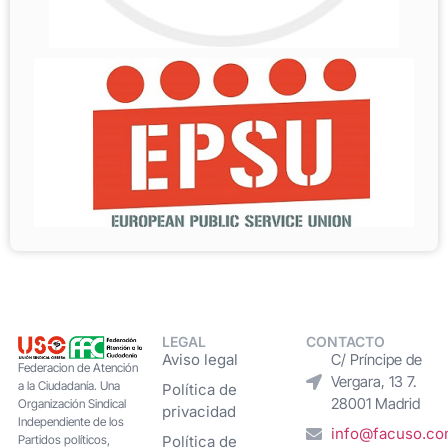
LEGAL
CONTACTO
Aviso legal
C/ Príncipe de
Federacion de Atención
Vergara, 13 7.
a la Ciudadanía. Una
Política de
28001 Madrid
Organización Sindical
privacidad
Independiente de los
info@facuso.c
Partidos políticos,
Política de