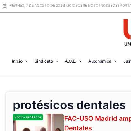
VIERNES, 7 DE AGOSTO DE 2026
INICIO
SOBRE NOSOTROS
SEDES
PORTA
Inicio
Sindicato
A.G.E.
Autonómica
Jus
protésicos dentales
FAC-USO Madrid amplí
Socio-sanitarios
Dentales