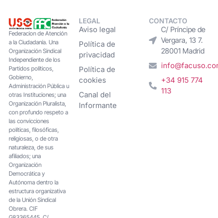
LEGAL
CONTACTO
Aviso legal
C/ Príncipe de
Federacion de Atención
Vergara, 13 7.
a la Ciudadanía. Una
Política de
28001 Madrid
Organización Sindical
privacidad
Independiente de los
info@facuso.c
Partidos políticos,
Política de
Gobierno,
cookies
+34 915 774
Administración Pública u
113
Canal del
otras Instituciones; una
Organización Pluralista,
Informante
con profundo respeto a
las convicciones
políticas, filosóficas,
religiosas, o de otra
naturaleza, de sus
afiliados; una
Organización
Democrática y
Autónoma dentro la
estructura organizativa
de la Unión Sindical
Obrera. CIF
G83365445. C/