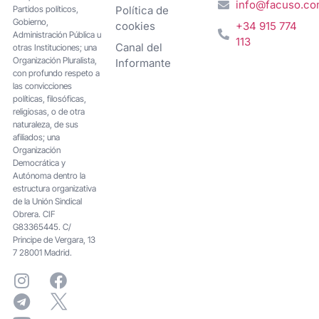
info@facuso.c
Partidos políticos,
Política de
Gobierno,
cookies
+34 915 774
Administración Pública u
113
Canal del
otras Instituciones; una
Organización Pluralista,
Informante
con profundo respeto a
las convicciones
políticas, filosóficas,
religiosas, o de otra
naturaleza, de sus
afiliados; una
Organización
Democrática y
Autónoma dentro la
estructura organizativa
de la Unión Sindical
Obrera. CIF
G83365445. C/
Principe de Vergara, 13
7 28001 Madrid.