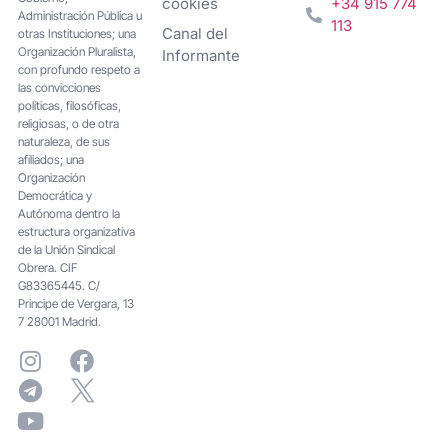
cookies
+34 915 774
Administración Pública u
113
Canal del
otras Instituciones; una
Organización Pluralista,
Informante
con profundo respeto a
las convicciones
políticas, filosóficas,
religiosas, o de otra
naturaleza, de sus
afiliados; una
Organización
Democrática y
Autónoma dentro la
estructura organizativa
de la Unión Sindical
Obrera. CIF
G83365445. C/
Principe de Vergara, 13
7 28001 Madrid.