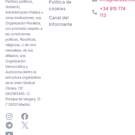
Partidos políticos,
Política de
Gobierno,
cookies
+34 915 774
Administración Pública u
113
Canal del
otras Instituciones; una
Organización Pluralista,
Informante
con profundo respeto a
las convicciones
políticas, filosóficas,
religiosas, o de otra
naturaleza, de sus
afiliados; una
Organización
Democrática y
Autónoma dentro la
estructura organizativa
de la Unión Sindical
Obrera. CIF
G83365445. C/
Principe de Vergara, 13
7 28001 Madrid.