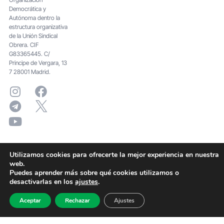
Democrática y
Autónoma dentro la
estructura organizativa
de la Unión Sindical
Obrera. CIF
G83365445. C/
Principe de Vergara, 13
7 28001 Madrid.
Utilizamos cookies para ofrecerte la mejor experiencia en nuestra
web.
Puedes aprender más sobre qué cookies utilizamos o
desactivarlas en los
ajustes
.
Aceptar
Rechazar
Ajustes