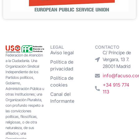
LEGAL
CONTACTO
Aviso legal
C/ Príncipe de
Federacion de Atención
Vergara, 13 7.
a la Ciudadanía. Una
Política de
28001 Madrid
Organización Sindical
privacidad
Independiente de los
info@facuso.c
Partidos políticos,
Política de
Gobierno,
cookies
+34 915 774
Administración Pública u
113
Canal del
otras Instituciones; una
Organización Pluralista,
Informante
con profundo respeto a
las convicciones
políticas, filosóficas,
religiosas, o de otra
naturaleza, de sus
afiliados; una
Organización