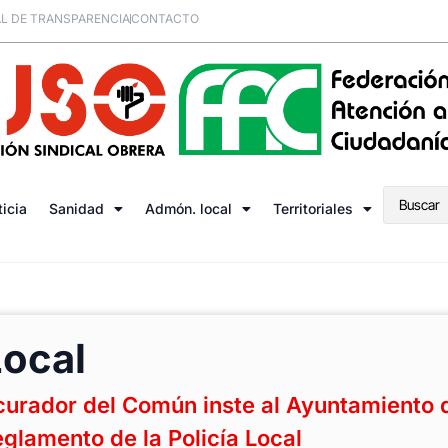
L DE TRANSPARENCIA
CONTACTO
ticia
Sanidad
Admón. local
Territoriales
Local
curador del Común inste al Ayuntamiento 
eglamento de la Policía Local