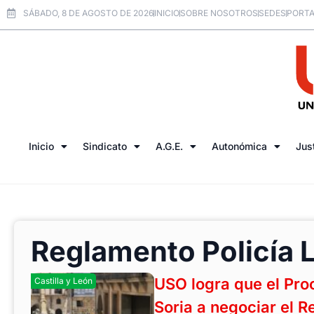
SÁBADO, 8 DE AGOSTO DE 2026
INICIO
SOBRE NOSOTROS
SEDES
PORTA
Inicio
Sindicato
A.G.E.
Autonómica
Jus
Reglamento Policía 
USO logra que el Pro
Castilla y León
Soria a negociar el R