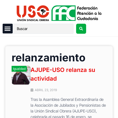
relanzamiento
AJUPE-USO relanza su
Igualdad
actividad
ABRIL 23, 2019
Tras la Asamblea General Extraordinaria de
la Asociación de Jubilados y Pensionistas de
la Unión Sindical Obrera (AJUPE-USO),
celebrada el pasado 16 de enero, se