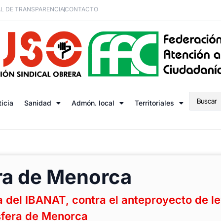
L DE TRANSPARENCIA
CONTACTO
ticia
Sanidad
Admón. local
Territoriales
era de Menorca
 del IBANAT, contra el anteproyecto de l
sfera de Menorca