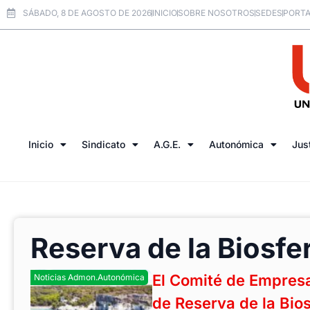
SÁBADO, 8 DE AGOSTO DE 2026
INICIO
SOBRE NOSOTROS
SEDES
PORTA
Inicio
Sindicato
A.G.E.
Autonómica
Jus
Reserva de la Biosf
El Comité de Empresa
Noticias Admon.Autonómica
de Reserva de la Bio