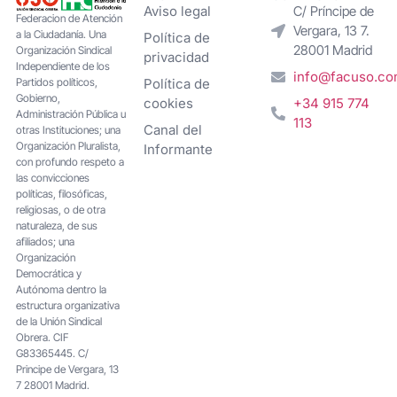
Aviso legal
C/ Príncipe de
Federacion de Atención
Vergara, 13 7.
a la Ciudadanía. Una
Política de
28001 Madrid
Organización Sindical
privacidad
Independiente de los
info@facuso.c
Partidos políticos,
Política de
Gobierno,
cookies
+34 915 774
Administración Pública u
113
Canal del
otras Instituciones; una
Organización Pluralista,
Informante
con profundo respeto a
las convicciones
políticas, filosóficas,
religiosas, o de otra
naturaleza, de sus
afiliados; una
Organización
Democrática y
Autónoma dentro la
estructura organizativa
de la Unión Sindical
Obrera. CIF
G83365445. C/
Principe de Vergara, 13
7 28001 Madrid.