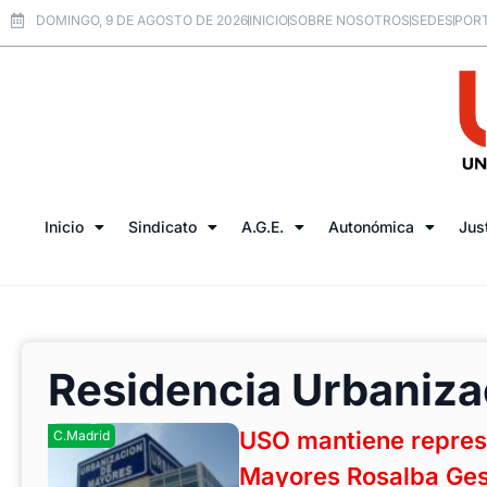
DOMINGO, 9 DE AGOSTO DE 2026
INICIO
SOBRE NOSOTROS
SEDES
PORT
Inicio
Sindicato
A.G.E.
Autonómica
Jus
Residencia Urbaniza
USO mantiene represe
C.Madrid
Mayores Rosalba Ges