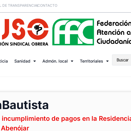
L DE TRANSPARENCIA
CONTACTO
ticia
Sanidad
Admón. local
Territoriales
Bautista
incumplimiento de pagos en la Residenci
 Abenójar