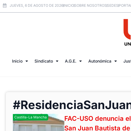
JUEVES, 6 DE AGOSTO DE 2026
INICIO
SOBRE NOSOTROS
SEDES
PORTA
Inicio
Sindicato
A.G.E.
Autonómica
Jus
#ResidenciaSanJuan
FAC-USO denuncia el 
Castilla-La Mancha
San Juan Bautista de