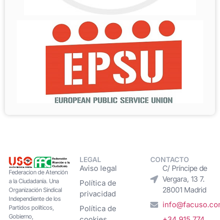
LEGAL
CONTACTO
Aviso legal
C/ Príncipe de
Federacion de Atención
Vergara, 13 7.
a la Ciudadanía. Una
Política de
28001 Madrid
Organización Sindical
privacidad
Independiente de los
info@facuso.c
Partidos políticos,
Política de
Gobierno,
cookies
+34 915 774