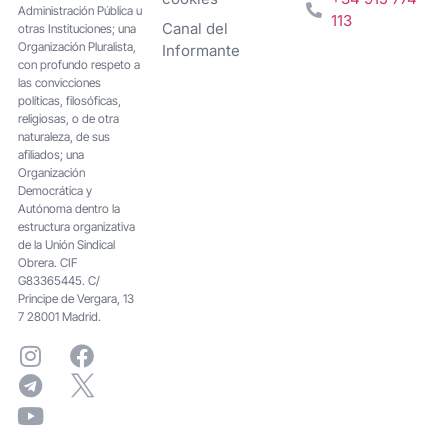
Administración Pública u
113
Canal del
otras Instituciones; una
Organización Pluralista,
Informante
con profundo respeto a
las convicciones
políticas, filosóficas,
religiosas, o de otra
naturaleza, de sus
afiliados; una
Organización
Democrática y
Autónoma dentro la
estructura organizativa
de la Unión Sindical
Obrera. CIF
G83365445. C/
Principe de Vergara, 13
7 28001 Madrid.