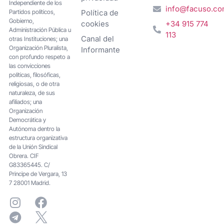
Independiente de los
info@facuso.c
Partidos políticos,
Política de
Gobierno,
cookies
+34 915 774
Administración Pública u
113
Canal del
otras Instituciones; una
Organización Pluralista,
Informante
con profundo respeto a
las convicciones
políticas, filosóficas,
religiosas, o de otra
naturaleza, de sus
afiliados; una
Organización
Democrática y
Autónoma dentro la
estructura organizativa
de la Unión Sindical
Obrera. CIF
G83365445. C/
Principe de Vergara, 13
7 28001 Madrid.