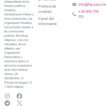
Independiente de los
info@facuso.c
Partidos políticos,
Política de
Gobierno,
cookies
+34 915 774
Administración Pública u
113
Canal del
otras Instituciones; una
Organización Pluralista,
Informante
con profundo respeto a
las convicciones
políticas, filosóficas,
religiosas, o de otra
naturaleza, de sus
afiliados; una
Organización
Democrática y
Autónoma dentro la
estructura organizativa
de la Unión Sindical
Obrera. CIF
G83365445. C/
Principe de Vergara, 13
7 28001 Madrid.