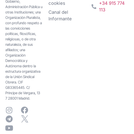
Gobierno,
cookies
+34 915 774
Administración Pública u
113
Canal del
otras Instituciones; una
Organización Pluralista,
Informante
con profundo respeto a
las convicciones
políticas, filosóficas,
religiosas, o de otra
naturaleza, de sus
afiliados; una
Organización
Democrática y
Autónoma dentro la
estructura organizativa
de la Unión Sindical
Obrera. CIF
G83365445. C/
Principe de Vergara, 13
7 28001 Madrid.