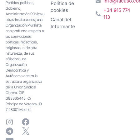
info@facuso.c
Partidos políticos,
Política de
Gobierno,
cookies
+34 915 774
Administración Pública u
113
Canal del
otras Instituciones; una
Organización Pluralista,
Informante
con profundo respeto a
las convicciones
políticas, filosóficas,
religiosas, o de otra
naturaleza, de sus
afiliados; una
Organización
Democrática y
Autónoma dentro la
estructura organizativa
de la Unión Sindical
Obrera. CIF
G83365445. C/
Principe de Vergara, 13
7 28001 Madrid.