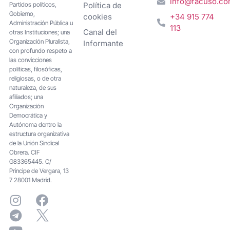
info@facuso.c
Partidos políticos,
Política de
Gobierno,
cookies
+34 915 774
Administración Pública u
113
Canal del
otras Instituciones; una
Organización Pluralista,
Informante
con profundo respeto a
las convicciones
políticas, filosóficas,
religiosas, o de otra
naturaleza, de sus
afiliados; una
Organización
Democrática y
Autónoma dentro la
estructura organizativa
de la Unión Sindical
Obrera. CIF
G83365445. C/
Principe de Vergara, 13
7 28001 Madrid.