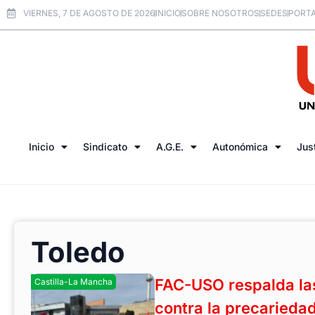
VIERNES, 7 DE AGOSTO DE 2026
INICIO
SOBRE NOSOTROS
SEDES
PORTA
Inicio
Sindicato
A.G.E.
Autonómica
Jus
Toledo
FAC-USO respalda la
Castilla-La Mancha
contra la precariedad