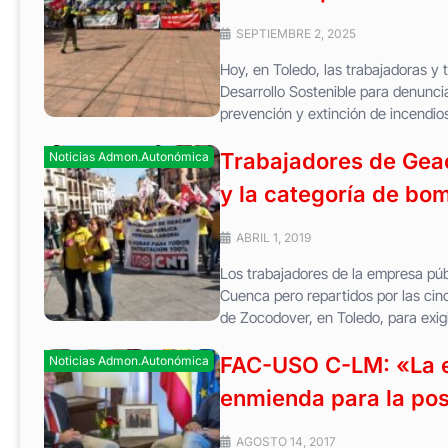
SEPTIEMBRE 2, 2025
Hoy, en Toledo, las trabajadoras y
Desarrollo Sostenible para denunciar
prevención y extinción de incendios
Trabajadores de Geac
Noticias Admon.Autonómica
y la categoría de bom
ABRIL 1, 2019
Los trabajadores de la empresa púb
Cuenca pero repartidos por las cin
de Zocodover, en Toledo, para exigir
FAC-USO C-LM: «La e
Noticias Admon.Autonómica
enmienda para la po
AGOSTO 14, 2017