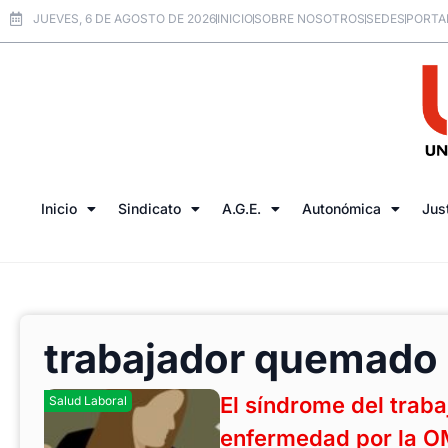
JUEVES, 6 DE AGOSTO DE 2026
INICIO
SOBRE NOSOTROS
SEDES
PORTA
Inicio
Sindicato
A.G.E.
Autonómica
Jus
trabajador quemado
El síndrome del tra
Salud Laboral
enfermedad por la 