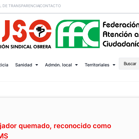
L DE TRANSPARENCIA
CONTACTO
ticia
Sanidad
Admón. local
Territoriales
bajador quemado, reconocido como
OMS