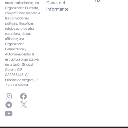
113
Canal del
otras Instituciones; una
Organización Pluralista,
Informante
con profundo respeto a
las convicciones
políticas, filosóficas,
religiosas, o de otra
naturaleza, de sus
afiliados; una
Organización
Democrática y
Autónoma dentro la
estructura organizativa
de la Unión Sindical
Obrera. CIF
G83365445. C/
Principe de Vergara, 13
7 28001 Madrid.