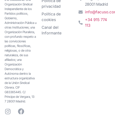
Política de
28001 Madrid
Organización Sindical
privacidad
Independiente de los
info@facuso.c
Partidos políticos,
Política de
Gobierno,
cookies
+34 915 774
Administración Pública u
113
Canal del
otras Instituciones; una
Organización Pluralista,
Informante
con profundo respeto a
las convicciones
políticas, filosóficas,
religiosas, o de otra
naturaleza, de sus
afiliados; una
Organización
Democrática y
Autónoma dentro la
estructura organizativa
de la Unión Sindical
Obrera. CIF
G83365445. C/
Principe de Vergara, 13
7 28001 Madrid.