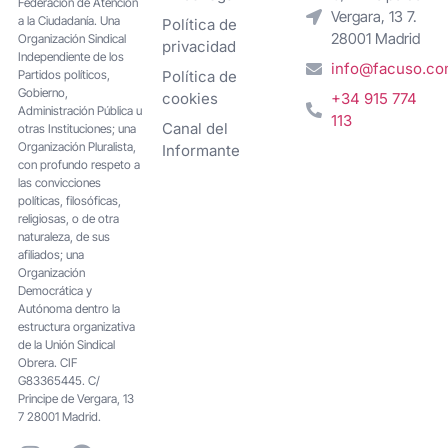
Federacion de Atención
Vergara, 13 7.
a la Ciudadanía. Una
Política de
28001 Madrid
Organización Sindical
privacidad
Independiente de los
info@facuso.c
Partidos políticos,
Política de
Gobierno,
cookies
+34 915 774
Administración Pública u
113
Canal del
otras Instituciones; una
Organización Pluralista,
Informante
con profundo respeto a
las convicciones
políticas, filosóficas,
religiosas, o de otra
naturaleza, de sus
afiliados; una
Organización
Democrática y
Autónoma dentro la
estructura organizativa
de la Unión Sindical
Obrera. CIF
G83365445. C/
Principe de Vergara, 13
7 28001 Madrid.