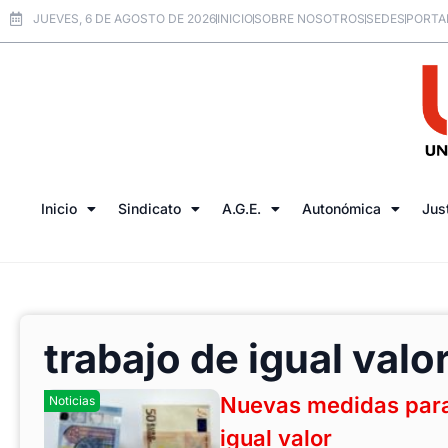
JUEVES, 6 DE AGOSTO DE 2026
INICIO
SOBRE NOSOTROS
SEDES
PORTA
Inicio
Sindicato
A.G.E.
Autonómica
Jus
trabajo de igual valo
Nuevas medidas para 
Noticias
igual valor