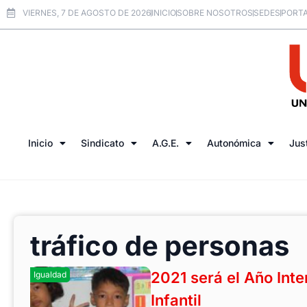
VIERNES, 7 DE AGOSTO DE 2026
INICIO
SOBRE NOSOTROS
SEDES
PORTA
Inicio
Sindicato
A.G.E.
Autonómica
Jus
tráfico de personas
2021 será el Año Inte
Igualdad
Infantil