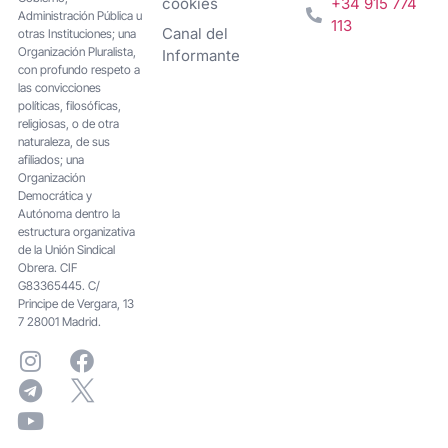
cookies
+34 915 774
Administración Pública u
113
Canal del
otras Instituciones; una
Organización Pluralista,
Informante
con profundo respeto a
las convicciones
políticas, filosóficas,
religiosas, o de otra
naturaleza, de sus
afiliados; una
Organización
Democrática y
Autónoma dentro la
estructura organizativa
de la Unión Sindical
Obrera. CIF
G83365445. C/
Principe de Vergara, 13
7 28001 Madrid.