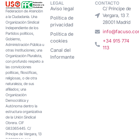
LEGAL
CONTACTO
Aviso legal
C/ Príncipe de
Federacion de Atención
Vergara, 13 7.
a la Ciudadanía. Una
Política de
28001 Madrid
Organización Sindical
privacidad
Independiente de los
info@facuso.c
Partidos políticos,
Política de
Gobierno,
cookies
+34 915 774
Administración Pública u
113
Canal del
otras Instituciones; una
Organización Pluralista,
Informante
con profundo respeto a
las convicciones
políticas, filosóficas,
religiosas, o de otra
naturaleza, de sus
afiliados; una
Organización
Democrática y
Autónoma dentro la
estructura organizativa
de la Unión Sindical
Obrera. CIF
G83365445. C/
Principe de Vergara, 13