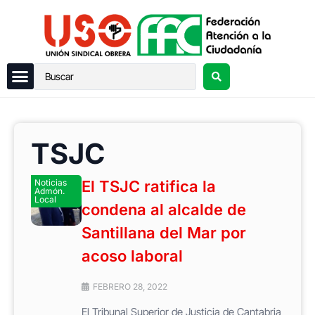
TSJC
Noticias
El TSJC ratifica la
Admón.
Local
condena al alcalde de
Santillana del Mar por
acoso laboral
FEBRERO 28, 2022
El Tribunal Superior de Justicia de Cantabria