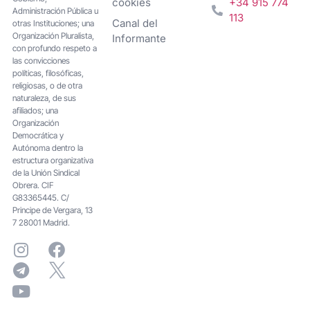
cookies
+34 915 774
Administración Pública u
113
Canal del
otras Instituciones; una
Organización Pluralista,
Informante
con profundo respeto a
las convicciones
políticas, filosóficas,
religiosas, o de otra
naturaleza, de sus
afiliados; una
Organización
Democrática y
Autónoma dentro la
estructura organizativa
de la Unión Sindical
Obrera. CIF
G83365445. C/
Principe de Vergara, 13
7 28001 Madrid.