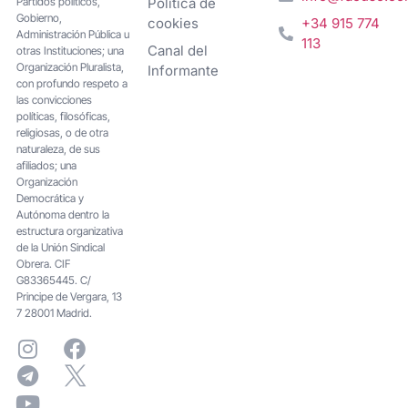
Partidos políticos,
Política de
Gobierno,
cookies
+34 915 774
Administración Pública u
113
Canal del
otras Instituciones; una
Organización Pluralista,
Informante
con profundo respeto a
las convicciones
políticas, filosóficas,
religiosas, o de otra
naturaleza, de sus
afiliados; una
Organización
Democrática y
Autónoma dentro la
estructura organizativa
de la Unión Sindical
Obrera. CIF
G83365445. C/
Principe de Vergara, 13
7 28001 Madrid.