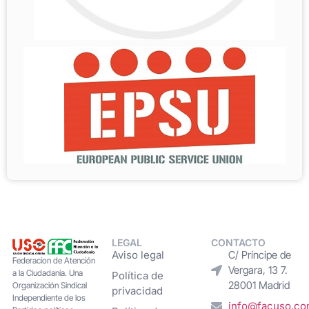
LEGAL
CONTACTO
Aviso legal
C/ Príncipe de
Federacion de Atención
Vergara, 13 7.
a la Ciudadanía. Una
Política de
28001 Madrid
Organización Sindical
privacidad
Independiente de los
info@facuso.c